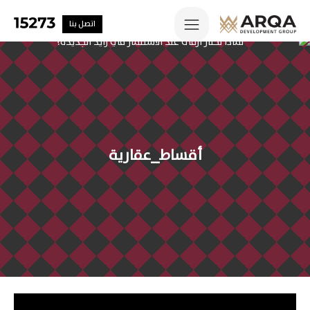
اتصل بنا
أقساط_عقارية